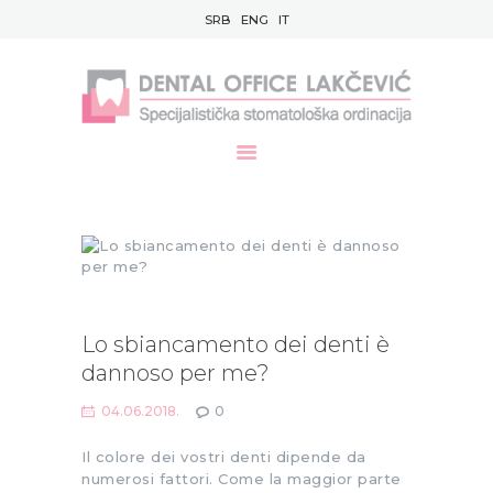
SRB
ENG
IT
HOME
CHI SIAMO
TEAM
GALLERIA
SERVIZI
BLOG
Lo sbiancamento dei denti è
CONTATTO
dannoso per me?
04.06.2018.
0
Il colore dei vostri denti dipende da
numerosi fattori. Come la maggior parte